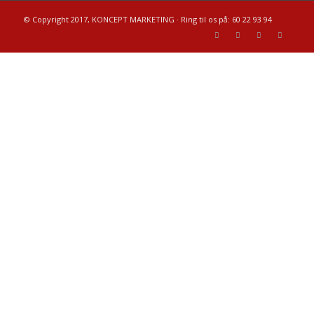
© Copyright 2017, KONCEPT MARKETING · Ring til os på: 60 22 93 94