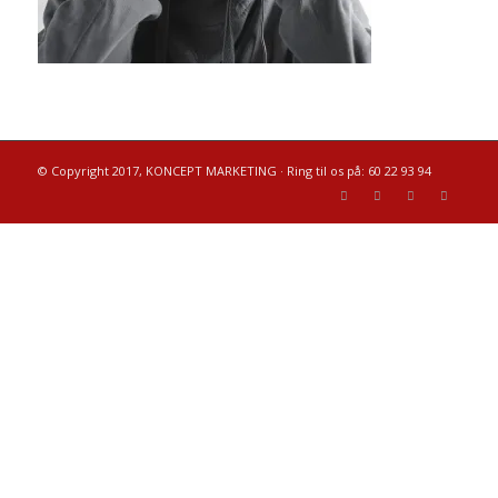
© Copyright 2017, KONCEPT MARKETING · Ring til os på: 60 22 93 94